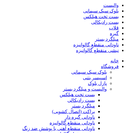
والپست
بلوک سبک سیمانی
بست تخت هبلکس
بست رادیکالی
قلاب
گیره
میلگرد بستر
ناودانی منقطع گالوانیزه
نبشی منقطع گالوانیزه
خانه
فروشگاه
بلوک سبک سیمانی
اسپیسر بتنی
پازل بلوک
والپست و میلگرد بستر
بست تخت هبلکس
بست رادیکالی
میلگرد بستر
براکت (اتصال کشویی)
ناودانی گیره دار
ناودانی منقطع گالوانیزه
ناودانی منقطع آهنی با پوشش ضد زنگ