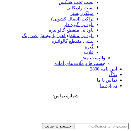
بست تخت هبلکس
بست رادیکالی
میلگرد بستر
براکت (اتصال کشویی)
ناودانی گیره دار
ناودانی منقطع گالوانیزه
ناودانی منقطع آهنی با پوشش ضد زنگ
نبشی منقطع گالوانیزه
گیره
قلاب
والپست مش
چسب ها و ملات های آماده
آیین نامه 2800
بلاگ
تماس با ما
درباره ما
شماره تماس:
09173067515
_
09173191799
_
0973144439
09177897644
_
09107004303
جستجو در سایت